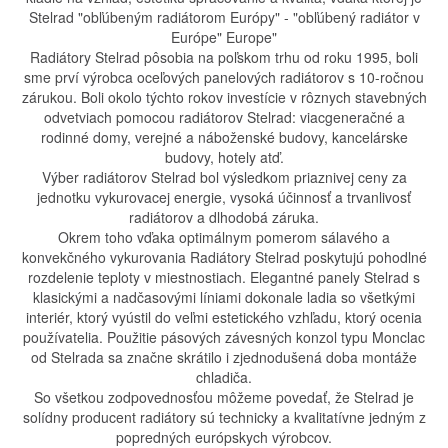
Stelrad "obľúbeným radiátorom Európy" - "obľúbený radiátor v
Európe" Europe"
Radiátory Stelrad pôsobia na poľskom trhu od roku 1995, boli
sme prví výrobca oceľových panelových radiátorov s 10-ročnou
zárukou. Boli okolo týchto rokov investície v rôznych stavebných
odvetviach pomocou radiátorov Stelrad: viacgeneračné a
rodinné domy, verejné a náboženské budovy, kancelárske
budovy, hotely atď.
Výber radiátorov Stelrad bol výsledkom priaznivej ceny za
jednotku vykurovacej energie, vysoká účinnosť a trvanlivosť
radiátorov a dlhodobá záruka.
Okrem toho vďaka optimálnym pomerom sálavého a
konvekčného vykurovania Radiátory Stelrad poskytujú pohodlné
rozdelenie teploty v miestnostiach. Elegantné panely Stelrad s
klasickými a nadčasovými líniami dokonale ladia so všetkými
interiér, ktorý vyústil do veľmi estetického vzhľadu, ktorý ocenia
používatelia. Použitie pásových závesných konzol typu Monclac
od Stelrada sa značne skrátilo i zjednodušená doba montáže
chladiča.
So všetkou zodpovednosťou môžeme povedať, že Stelrad je
solídny producent radiátory sú technicky a kvalitatívne jedným z
popredných európskych výrobcov.