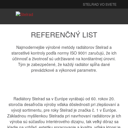
STELRAD VO SVETE
Radiátory
O nás
REFERENČNÝ LIST
Na stiahnutie
Najmodernejšie výrobné metódy radiátorov Stelrad a
starostlivé kontroly podľa normy ISO 9001 zaručujú, že ich
účinnosť a životnosť sú udržiavané na konštantnej úrovni.
Pozrite
Tým je zabezpečené, že každý radiátor spĺňa dané
prevádzkové a výkonové parametre.
Kontakt
Radiátory Stelrad sa v Európe vyrábajú od 60. rokov 20.
storočia desaťročia výroby vďaka dôslednosti pri zlepšovaní a
vývoji sortimentu, pre roky Stelrad je značka č. 1 v Európe.
Základnou myšlienkou Stelrada pri navrhovaní radiátorov je ich
výroba sú súčasťou interiérového dizajnu, tak veľký dôraz sa
kladie na vzhľad, estetiku spracovanie a kvalita, vďaka ktorej je