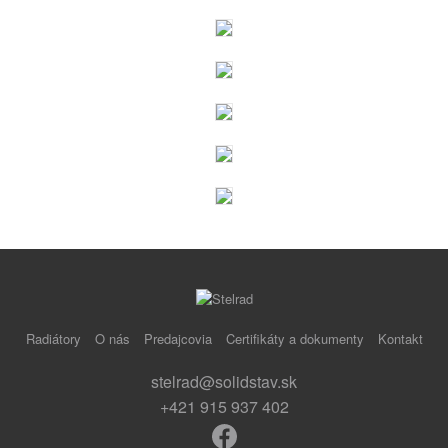
Radiátory
O nás
Predajcovia
Certifikáty a dokumenty
Kontakt
stelrad@solidstav.sk
+421 915 937 402